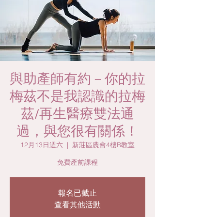
與助產師有約－你的拉
梅茲不是我認識的拉梅
茲/再生醫療雙法通
過，與您很有關係！
12月13日週六
  |  
新莊區農會4樓B教室
免費產前課程
報名已截止
查看其他活動