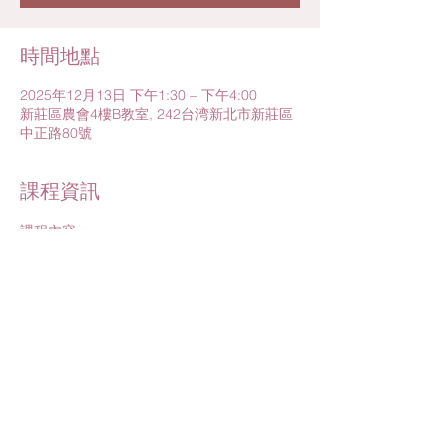
時間地點
2025年12月13日 下午1:30 – 下午4:00
新莊區農會4樓B教室, 242台湾新北市新莊區
中正路80號
課程資訊
課程內容：
1.與助產師有約－你的拉梅茲不是我認識的拉
梅茲
2.再生醫療雙法通過，與您很有關係！
課程講師：
1.樂寶兒林燕芳助產師
2.專業講師
進一步了解>