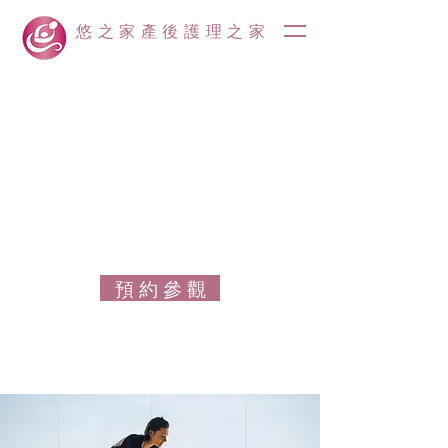
悠之家產後護理之家
預 約 參 觀