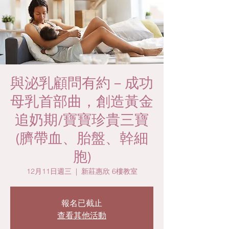
與泌乳顧問有約－成功
母乳首部曲，創造黃金
追奶期/寶寶珍貴三寶
(臍帶血、胎盤、幹細
胞)
12月11日週三
  |  
新莊惠欣 6樓教室
報名已截止
查看其他活動