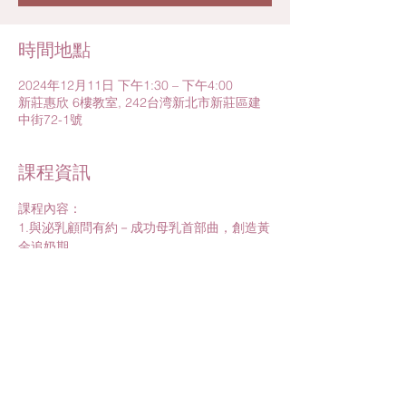
時間地點
2024年12月11日 下午1:30 – 下午4:00
新莊惠欣 6樓教室, 242台湾新北市新莊區建
中街72-1號
課程資訊
課程內容：
1.與泌乳顧問有約－成功母乳首部曲，創造黃
金追奶期
2.寶寶珍貴三寶(臍帶血、胎盤、幹細胞)
課程講師：
1.樂寶兒黃資裡資深泌乳顧問/悠之家許琬琪
衛教師
2.專業講師