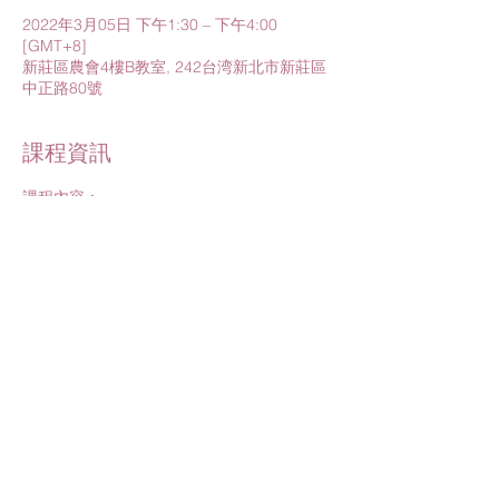
2022年3月05日 下午1:30 – 下午4:00
[GMT+8]
新莊區農會4樓B教室, 242台湾新北市新莊區
中正路80號
課程資訊
課程內容：
1.與兒科醫師有約－新生兒黃疸
2.打造嬰幼兒居家安全環境
3.生命臍蹟－儲存幸福幹細胞
課程講師：
1.樂寶兒陳維江醫師
進一步了解>
分享此活動