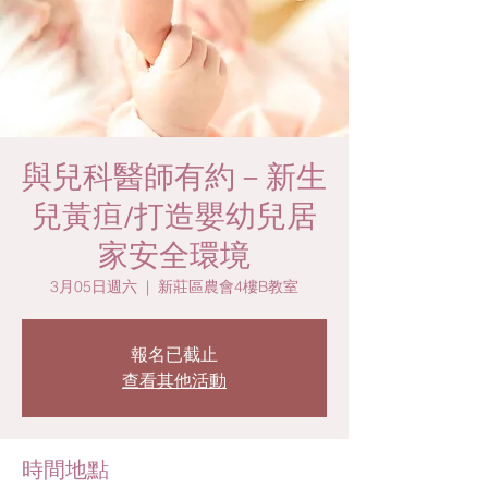
與兒科醫師有約－新生
兒黃疸/打造嬰幼兒居
家安全環境
3月05日週六
  |  
新莊區農會4樓B教室
報名已截止
查看其他活動
時間地點