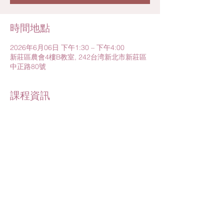
時間地點
2026年6月06日 下午1:30 – 下午4:00
新莊區農會4樓B教室, 242台湾新北市新莊區
中正路80號
課程資訊
課程內容：
1.與兒科醫師有約－破解新生兒黃疸的大迷思
2.打造嬰幼兒居家安全環境
3.外泌體安心保養
課程講師：
1.樂寶兒陳維江醫師
進一步了解>