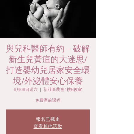
與兒科醫師有約－破解
新生兒黃疸的大迷思/
打造嬰幼兒居家安全環
境/外泌體安心保養
6月06日週六
  |  
新莊區農會4樓B教室
免費產前課程
報名已截止
查看其他活動