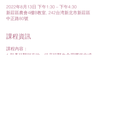
2022年8月13日 下午1:30 – 下午4:30
新莊區農會4樓B教室, 242台湾新北市新莊區
中正路80號
課程資訊
課程內容：
1.與產科醫師有約
－
待産時醫生會用哪些方式
幫助妳生產？
2. 嬰兒急救輕鬆學
3.醫學大躍進！留下受益無窮的三寶幹細胞
課程講師：
1.樂寶兒謝欣志院長
進一步了解>
分享此活動