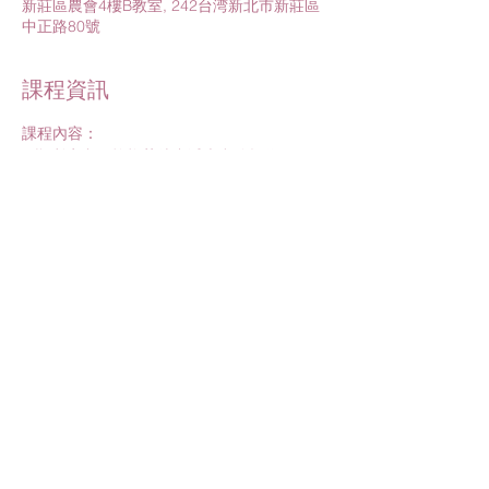
新莊區農會4樓B教室, 242台湾新北市新莊區
中正路80號
課程資訊
課程內容：
1.順利生產－拉梅茲待產減痛實務操作
2.關於幹細胞儲存，您有迷思，我有答案！
課程講師：
1.樂寶兒林燕芳助產師
2.專業講師
進一步了解>
分享此活動