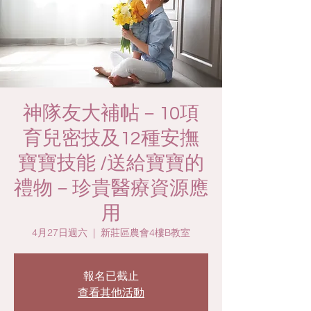
神隊友大補帖－10項
育兒密技及12種安撫
寶寶技能 /送給寶寶的
禮物－珍貴醫療資源應
用
4月27日週六
  |  
新莊區農會4樓B教室
報名已截止
查看其他活動