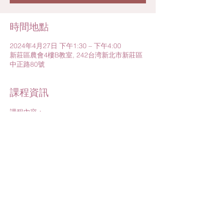
時間地點
2024年4月27日 下午1:30 – 下午4:00
新莊區農會4樓B教室, 242台湾新北市新莊區
中正路80號
課程資訊
課程內容：
1.神隊友大補帖－10項育兒密技及12種安撫
寶寶技能
2.送給寶寶的禮物－珍貴醫療資源應用
課程講師：
1.悠之家許琬琪衛教師/張淑卿主任
2.專業講師
進一步了解>