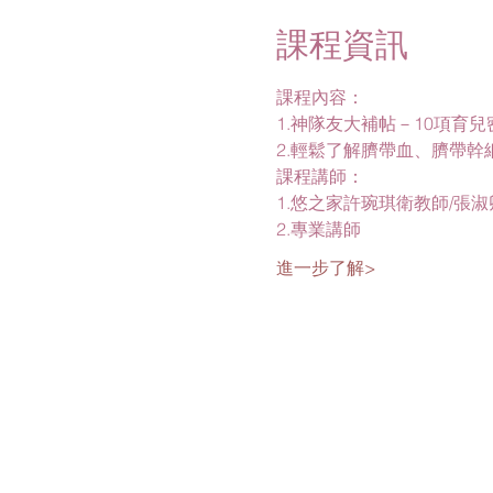
課程資訊
課程內容：
1.神隊友大補帖－10項育
2.輕鬆了解臍帶血、臍帶幹
課程講師：
1.悠之家許琬琪衛教師/張
2.專業講師
進一步了解>