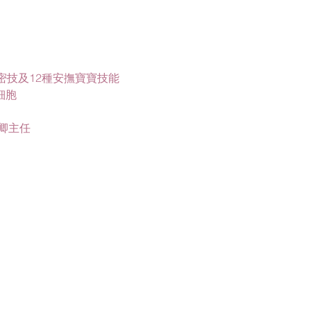
兒密技及12種安撫寶寶技能
細胞
淑卿主任