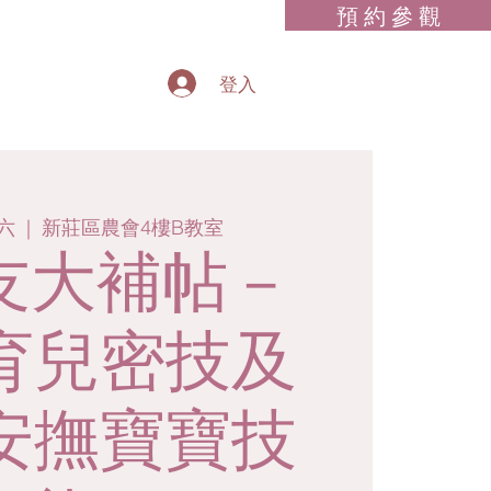
預 約 參 觀
登入
六
  |  
新莊區農會4樓B教室
友大補帖－
項育兒密技及
種安撫寶寶技