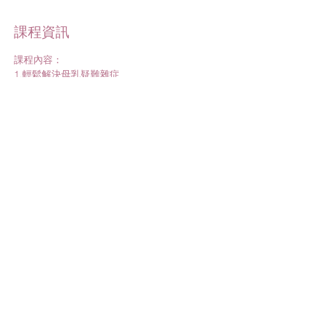
課程資訊
課程內容：
1.輕鬆解決母乳疑難雜症
2.给寶貝的笫一份禮物
課程講師：
1.樂寶兒黃資裡執行長/悠之家許琬琪衛教師
2.專業講師
進一步了解>
分享此活動