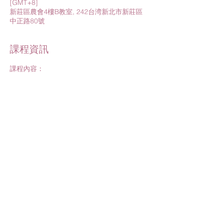
[GMT+8]
新莊區農會4樓B教室, 242台湾新北市新莊區
中正路80號
課程資訊
課程內容：
1. 成功母乳首部曲
－
創造黃金追奶期
2. 生命之寶－細胞儲存
課程講師：
1.樂寶兒黃資裡執行長/悠之家許琬琪衛教師
2.專業講師
進一步了解>
分享此活動