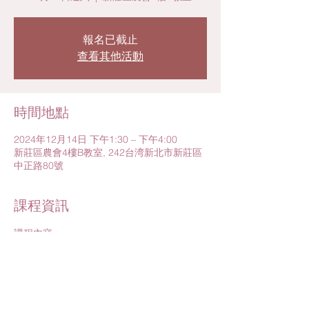
報名已截止
查看其他活動
時間地點
2024年12月14日 下午1:30 – 下午4:00
新莊區農會4樓B教室, 242台湾新北市新莊區
中正路80號
課程資訊
課程內容：
1.產前實作課程－資深泌乳顧問讓您奶水萬無
一失
(互動手作：現場製作乳房模型，實際操作手
擠奶、了解奶水源源不絕的秘密)
2.寶寶珍貴3寶～臍帶血、胎盤、臍帶