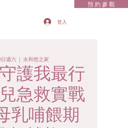
預 約 參 觀
登入
19日週六
  |  
永和悠之家
守護我最行
兒急救實戰
/母乳哺餵期