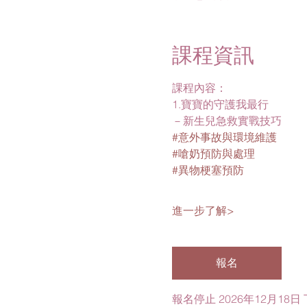
課程資訊
課程內容：
1.寶寶的守護我最行
－新生兒急救實戰技巧
#意外事故與環境維護
#嗆奶預防與處理
#異物梗塞預防
進一步了解>
報名
報名停止 2026年12月18日 