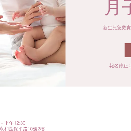
月
新生兒急救實
報名停止 2
– 下午12:30
市永和區保平路10號2樓