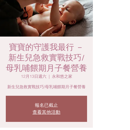
寶寶的守護我最行 －
新生兒急救實戰技巧/
母乳哺餵期月子餐營養
12月13日週六
  |  
永和悠之家
新生兒急救實戰技巧/母乳哺餵期月子餐營養
報名已截止
查看其他活動