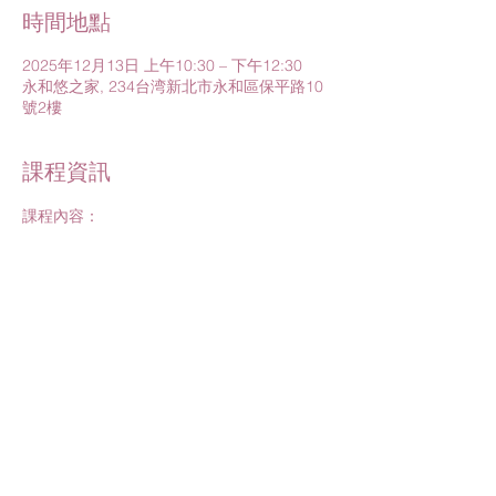
時間地點
2025年12月13日 上午10:30 – 下午12:30
永和悠之家, 234台湾新北市永和區保平路10
號2樓
課程資訊
課程內容：
1.寶寶的守護我最行
－新生兒急救實戰技巧
#意外事故與環境維護
#嗆奶預防與處理
#異物梗塞預防
進一步了解>