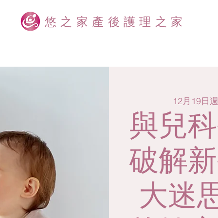
悠之家產後護理之家
12月19日
與兒科
破解新
大迷