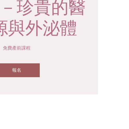
－珍貴的醫
源與外泌體
免費產前課程
報名