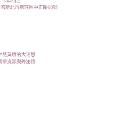
 下午4:00
2台湾新北市新莊區中正路80號
生兒黃疸的大迷思
醫療資源與外泌體