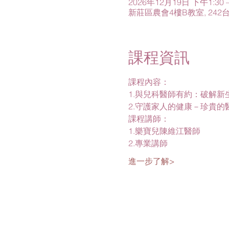
2026年12月19日 下午1:30 –
新莊區農會4樓B教室, 24
課程資訊
課程內容：
1.與兒科醫師有約：破解新
2.守護家人的健康－珍貴的
課程講師：
1.樂寶兒陳維江醫師
2.專業講師
進一步了解>