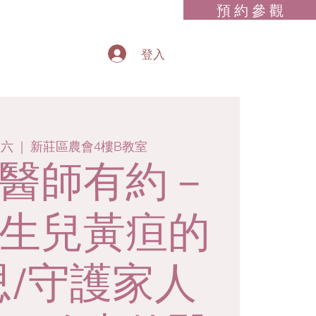
預 約 參 觀
登入
週六
  |  
新莊區農會4樓B教室
醫師有約－
生兒黃疸的
思/守護家人